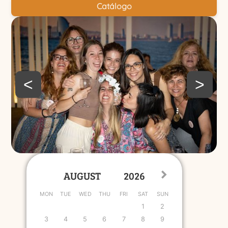
Catálogo
<
>
MON
TUE
WED
THU
FRI
SAT
SUN
1
2
3
4
5
6
7
8
9