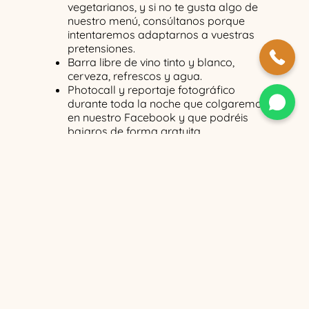
vegetarianos, y si no te gusta algo de
nuestro menú, consúltanos porque
intentaremos adaptarnos a vuestras
pretensiones.
Barra libre de vino tinto y blanco,
cerveza, refrescos y agua.
Photocall y reportaje fotográfico
durante toda la noche que colgaremos
en nuestro Facebook y que podréis
bajaros de forma gratuita.
Disponemos también de reservas VIP,
que incluye mesa lo más cerca posible
del escenario, entrada prioritaria y
cava de bienvenida.
Opcional entrada y copa en discoteca.