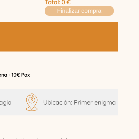
Total:
0
€
Finalizar compra
na - 10€ Pax
agia
Ubicación: Primer enigma