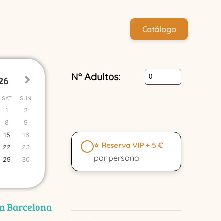
Catálogo
Nº Adultos:
SAT
SUN
1
2
8
9
15
16
⭐ Reserva VIP + 5 €
22
23
por persona
29
30
m Barcelona