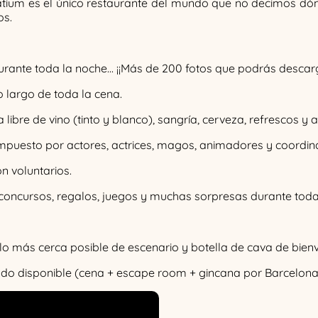
atium es el único restaurante del mundo que no decimos dón
os.
durante toda la noche... ¡¡Más de 200 fotos que podrás desca
o largo de toda la cena.
 libre de vino (tinto y blanco), sangría, cerveza, refrescos y 
uesto por actores, actrices, magos, animadores y coordina
n voluntarios.
, concursos, regalos, juegos y muchas sorpresas durante toda
a lo más cerca posible de escenario y botella de cava de bie
ado disponible (cena + escape room + gincana por Barcelona 