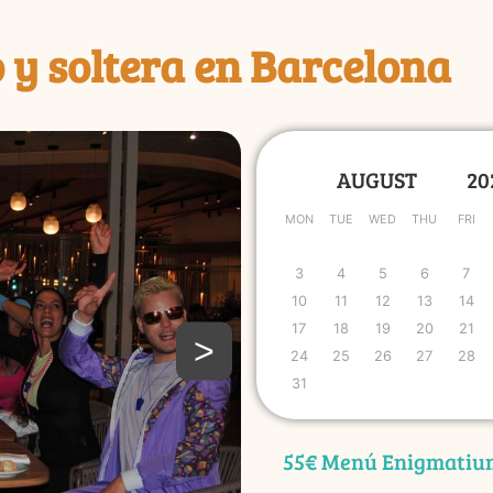
 y soltera en Barcelona
MON
TUE
WED
THU
FRI
3
4
5
6
7
10
11
12
13
14
17
18
19
20
21
>
24
25
26
27
28
31
55€ Menú Enigmatiu