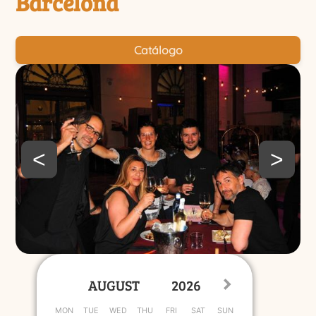
Barcelona
Catálogo
<
>
MON
TUE
WED
THU
FRI
SAT
SUN