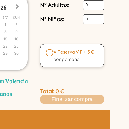
Nº Adultos:
SAT
SUN
Nº Niños:
1
2
8
9
15
16
22
23
⭐ Reserva VIP + 5 €
29
30
por persona
m Valencia
Total:
0
€
 años
Finalizar compra