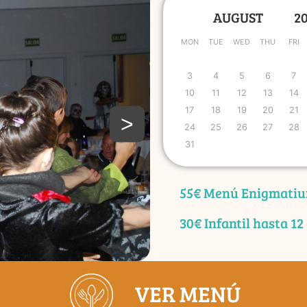
MON
TUE
WED
THU
FRI
3
4
5
6
7
10
11
12
13
14
17
18
19
20
21
>
24
25
26
27
28
31
55€ Menú Enigmatiu
30€ Infantil hasta 12
VER MENÚ