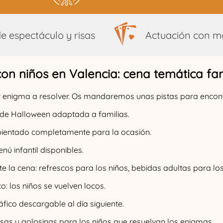
e espectáculo y risas
Actuación con m
on niños en Valencia: cena temática fam
er enigma a resolver. Os mandaremos unas pistas para encontr
l de Halloween adaptada a familias.
ientado completamente para la ocasión.
nú infantil disponibles.
nte la cena: refrescos para los niños, bebidas adultas para lo
o: los niños se vuelven locos.
áfico descargable al día siguiente.
sas y golosinas para los niños que resuelvan los enigmas.