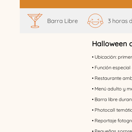
Barra Libre
3 horas d
Halloween c
• Ubicación: prim
• Función especia
• Restaurante amb
• Menú adulto y me
• Barra libre dura
• Photocall temátic
• Reportaje fotogr
• Pequeñas sorpre