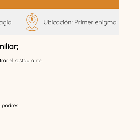
agia
Ubicación: Primer enigma
iliar;
ar el restaurante.
s padres.