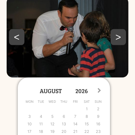
<
>
MON
TUE
WED
THU
FRI
SAT
SUN
1
2
3
4
5
6
7
8
9
10
11
12
13
14
15
16
17
18
19
20
21
22
23