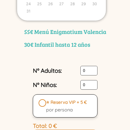
24
25
26
27
28
29
30
31
55€ Menú Enigmatium Valencia
30€ Infantil hasta 12 años
Nº Adultos:
Nº Niños:
⭐ Reserva VIP + 5 €
por persona
Total:
0
€